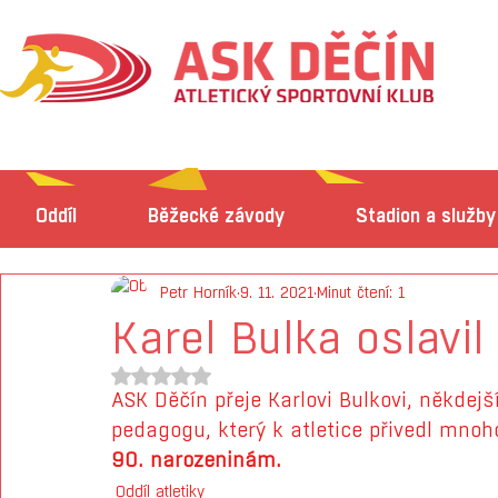
Oddíl
Běžecké závody
Stadion a služby
Petr Horník
9. 11. 2021
Minut čtení: 1
Karel Bulka oslavil 
Hodnoceno NaN z 5 hvězdiček.
ASK Děčín přeje Karlovi Bulkovi, někdejš
pedagogu, který k atletice přivedl mnoh
90. narozeninám. 
Oddíl atletiky