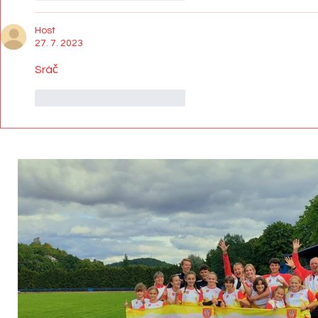
Host
27. 7. 2023
Sráč
To se mi líbí
Reagovat