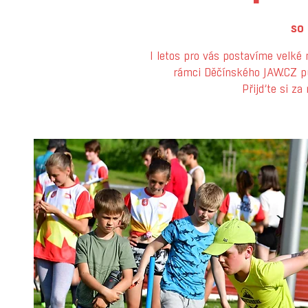
so 
I letos pro vás postavíme velké 
rámci Děčínského JAW.CZ p
Přijďte si za