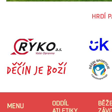
HRDÍ 
ODDÍL
BĚŽ
MENU
ATLETIKY
ZÁV