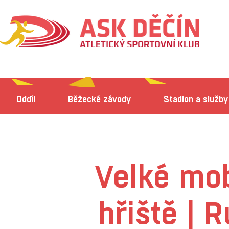
Oddíl
Běžecké závody
Stadion a služby
Velké mob
hřiště | 