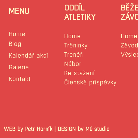
ODDÍL
BĚŽ
MENU
ATLETIKY
ZÁV
Home
Home
Home
Blog
Tréninky
Závod
Trenéři
Výsle
Kalendář akcí
Nábor
Galerie
Ke stažení
Kontakt
Členské příspěvky
WEB by Petr Horník | DESIGN by Mé stu
© 