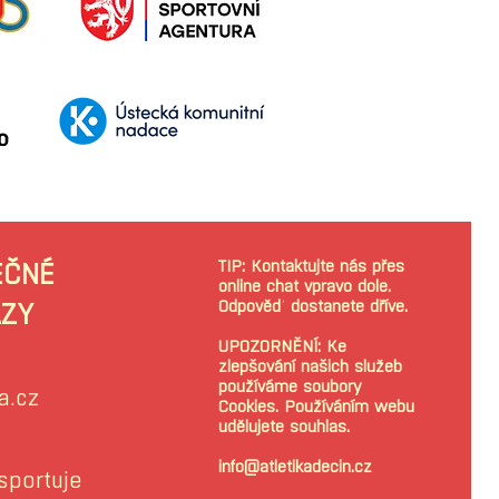
TIP: Kontaktujte nás přes
EČNÉ
online chat vpravo dole.
Odpověď dostanete dříve.
ZY
UPOZORNĚNÍ: Ke
zlepšování našich služeb
používáme soubory
a.cz
Cookies. Používáním webu
udělujete souhlas.
info@atletikadecin.cz
sportuje