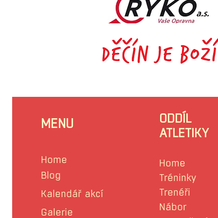
ODDÍL
MENU
ATLETIKY
Home
Home
Blog
Tréninky
Trenéři
Kalendář akcí
Nábor
Galerie