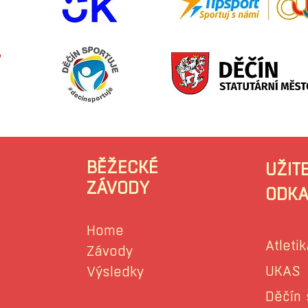
BĚŽECKÉ
UŽIT
ZÁVODY
ODKA
Home
Atletik
Závody
UKAS
Výsledky
Děčín 