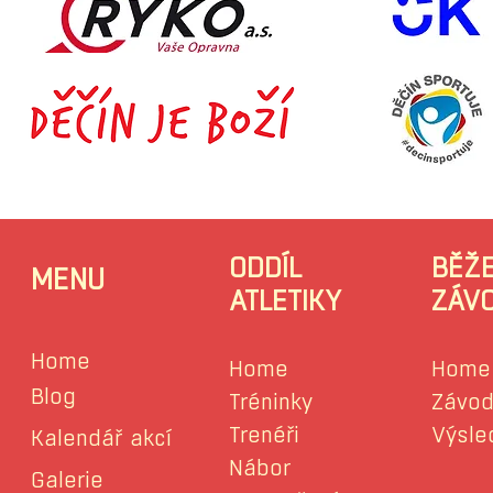
ODDÍL
BĚŽ
MENU
ATLETIKY
ZÁV
Home
Home
Home
Blog
Tréninky
Závod
Trenéři
Výsle
Kalendář akcí
Nábor
Galerie