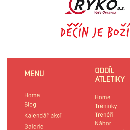
ODDÍL
MENU
ATLETIKY
Home
Home
Blog
Tréninky
Trenéři
Kalendář akcí
Nábor
Galerie