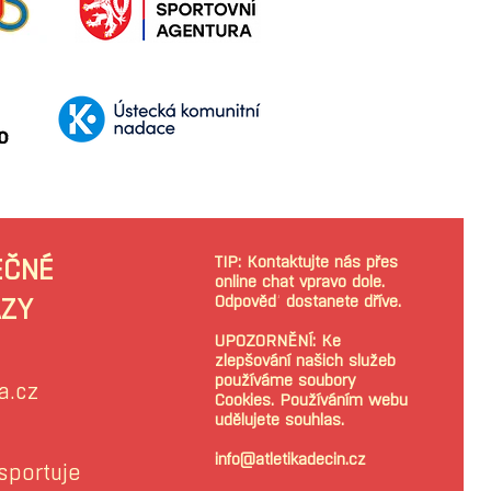
TIP: Kontaktujte nás přes
EČNÉ
online chat vpravo dole.
Odpověď dostanete dříve.
ZY
UPOZORNĚNÍ: Ke
zlepšování našich služeb
používáme soubory
a.cz
Cookies. Používáním webu
udělujete souhlas.
info@atletikadecin.cz
sportuje