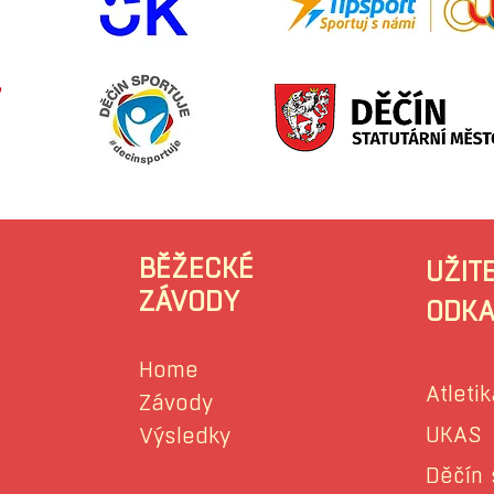
BĚŽECKÉ
UŽIT
ZÁVODY
ODKA
Home
Atletik
Závody
UKAS
Výsledky
Děčín 