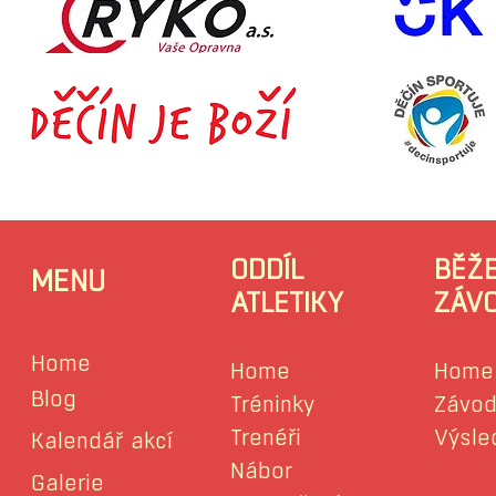
ODDÍL
BĚŽ
MENU
ATLETIKY
ZÁV
Home
Home
Home
Blog
Tréninky
Závod
Trenéři
Výsle
Kalendář akcí
Nábor
Galerie