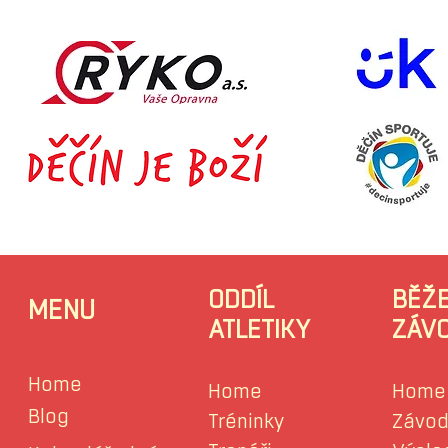
ODDÍL
BĚŽ
MENU
ATLETIKY
ZÁV
Home
Home
Home
Blog
Tréninky
Závod