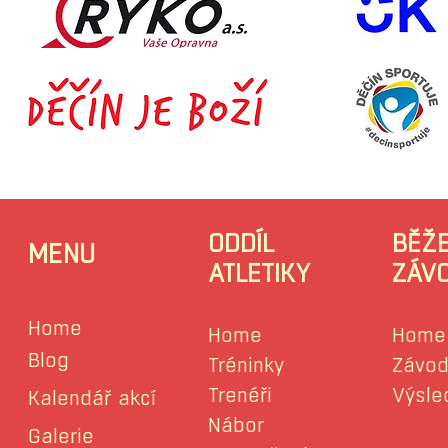
ODDÍL
BĚŽ
MENU
ATLETIKY
ZÁV
Home
Home
Home
Blog
Tréninky
Závod
Trenéři
Výsle
Kalendář akcí
Nábor
Galerie