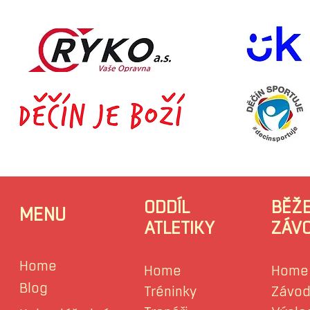
ODDÍL
BĚŽ
MENU
ATLETIKY
ZÁV
Home
Home
Home
Blog
Tréninky
Závod