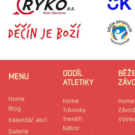
ODDÍL
BĚŽ
MENU
ATLETIKY
ZÁV
Home
Home
Home
Blog
Tréninky
Závod
Trenéři
Výsle
Kalendář akcí
Nábor
Galerie