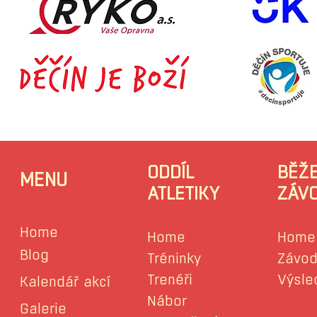
ODDÍL
BĚŽ
MENU
ATLETIKY
ZÁV
Home
Home
Home
Blog
Tréninky
Závod
Trenéři
Výsle
Kalendář akcí
Nábor
Galerie