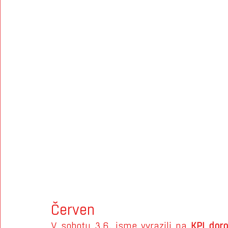
Červen 
V sobotu 3.6. jsme vyrazili na 
KPJ doro