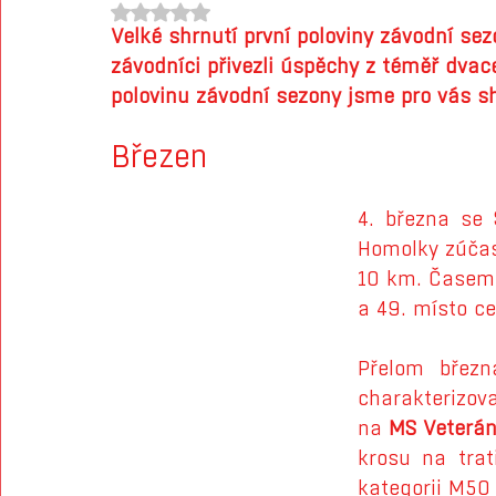
Hodnoceno NaN z 5 hvězdiček.
Velké shrnutí první poloviny závodní sez
závodníci přivezli úspěchy z téměř dvacet
polovinu závodní sezony jsme pro vás sh
Březen
4. března se 
Homolky zúčas
10 km. Časem 
a 49. místo ce
Přelom březn
charakterizov
na 
MS Veterán
krosu na trat
kategorii M50 