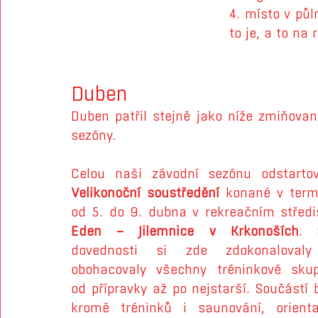
4. místo v půl
to je, a to na 
Duben
Duben patřil stejně jako níže zmiňova
sezóny.
Velikonoční soustředění 
konané v term
Eden – Jilemnice v Krkonoších
. 
dovednosti si zde zdokonalovaly
obohacovaly všechny tréninkové skupi
od přípravky až po nejstarší. Součástí b
kromě tréninků i saunování, orientač