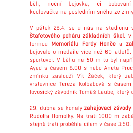
běh, noční bojovka, či bobování
koulovačka na posledním sněhu ze zimy
V pátek 28.4. se u nás na stadionu 
Štafetového poháru základních škol
. V
formou 
Memoriálu Ferdy Honče
 a 
za
bojovalo o medaile více než 60 atletů. 
sportovci. V běhu na 50 m to byl napří
Ayed s časem 8.00 s nebo Aneta Proch
zmínku zaslouží Vít Žáček, který z
vrstevnice Tereza Kolbabová s časem 
lovosický závodník Tomáš Laube, který 
29. dubna se konaly 
zahajovací závody 
Rudolfa Homolky. Na trati 1000 m zabě
stejné trati proběhla cílem v čase 3:50.