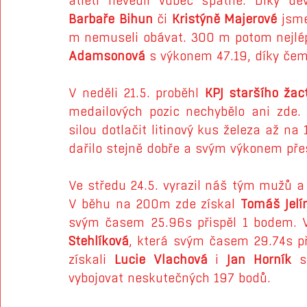
atleti nevedli vůbec špatně. Díky d
Barbaře Bihun
 či 
Kristýně Majerové
 jsme
m nemuseli obávat. 300 m potom nejlé
Adamsonová
 s výkonem 47.19, díky čemu
V neděli 21.5. proběhl 
KPJ staršího žac
medailových pozic nechybělo ani zde.
silou dotlačit litinový kus železa až na 1
dařilo stejně dobře a svým výkonem přes
Ve středu 24.5. vyrazil náš tým mužů 
V běhu na 200m zde získal 
Tomáš Jelí
svým časem 25.96s přispěl 1 bodem. Ve 
Stehlíková
, která svým časem 29.74s p
získali 
Lucie Vlachová
 i 
Jan Horník
 s
vybojovat neskutečných 197 bodů.