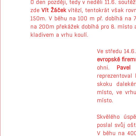
O den později, tedy v neděli 11.6. soutě
zde
 Vít Žáček
 vítězí, tentokrát však rov
150m. V běhu na 100 m př. dobíhá na 7
na 200m překážek dobíhá pro 8. místo 
kladivem a vrhu koulí.
Ve středu 14.6
evropské firem
ohni. 
Pavel 
reprezentoval 
skoku daleké
místo, ve vrh
místo. 
Skvělého úsp
poslal svůj ošt
V běhu na 400