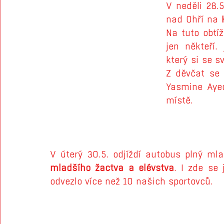
V neděli 28.5
nad Ohří na
 
Na tuto obtíž
jen někteří.
který si se s
Z děvčat se 
Yasmine Aye
místě.
V úterý 30.5. odjíždí autobus plný m
mladšího žactva a elévstva
. I zde se 
odvezlo více než 10 našich sportovců.