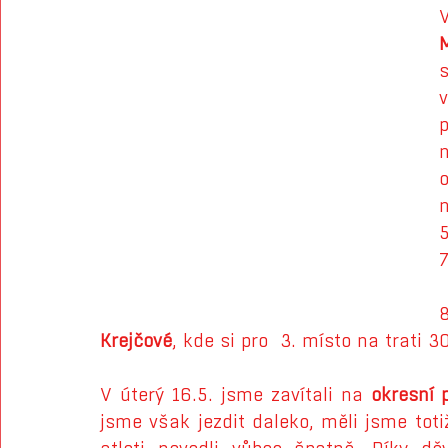
s
p
o
n
Krejčové
, kde si pro  3. místo na trati
V úterý 16.5. jsme zavítali na 
okresní 
jsme však jezdit daleko, měli jsme toti