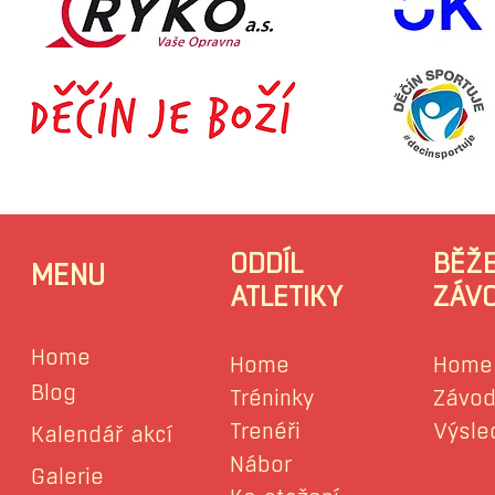
ODDÍL
BĚŽ
MENU
ATLETIKY
ZÁV
Home
Home
Home
Blog
Tréninky
Závod
Trenéři
Výsle
Kalendář akcí
Nábor
Galerie