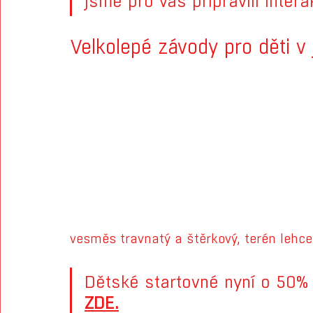
jsme pro vás připravili inter
Velkolepé závody pro děti v
vesměs travnatý a štěrkový, terén lehce
Dětské startovné nyní o 50% l
ZDE.