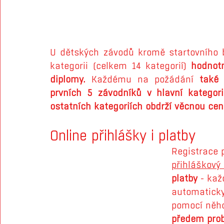
U dětských závodů kromě startovního ba
kategorii (celkem 14 kategorií) 
hodnot
diplomy.
 Každému na požádání 
také 
prvních 5 závodníků v hlavní kategori
ostatních kategoriích obdrží věcnou cen
Online přihlášky i platby
Registrace p
přihláškový
platby
 - ka
automaticky
pomocí něho
předem probí