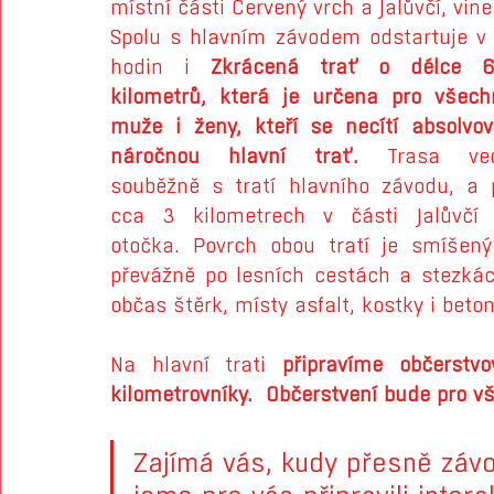
místní části Červený vrch a Jalůvčí, vin
Spolu s hlavním závodem odstartuje v 1
hodin i
 Zkrácená trať o délce 6.
kilometrů, která je určena pro všechn
muže i ženy, kteří se necítí absolvova
náročnou hlavní trať.
 Trasa ved
souběžně s tratí hlavního závodu, a p
cca 3 kilometrech v části Jalůvčí j
otočka. Povrch obou tratí je smíšený 
převážně po lesních cestách a stezkách
občas štěrk, místy asfalt, kostky i beton
Na hlavní trati 
připravíme občerstvo
kilometrovníky.  Občerstvení bude pro vše
Zajímá vás, kudy přesně záv