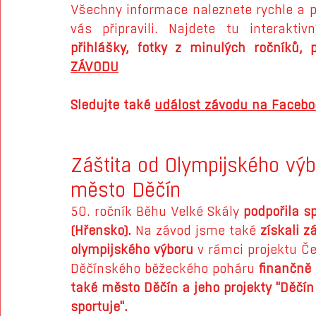
Všechny informace naleznete rychle a 
vás připravili. Najdete tu interaktiv
přihlášky, fotky z minulých ročníků, 
ZÁVODU
Sledujte také 
událost závodu na Faceb
Záštita od Olympijského výb
město Děčín
50. ročník Běhu Velké Skály 
podpořila s
(Hřensko).
 Na závod jsme také 
získali z
olympijského výboru
 v rámci projektu Č
Děčínského běžeckého poháru 
finančně 
také město Děčín a jeho projekty "Děčín 
sportuje". 