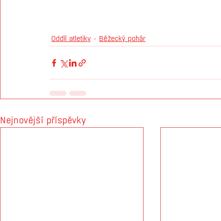
Oddíl atletiky
Běžecký pohár
Nejnovější příspěvky