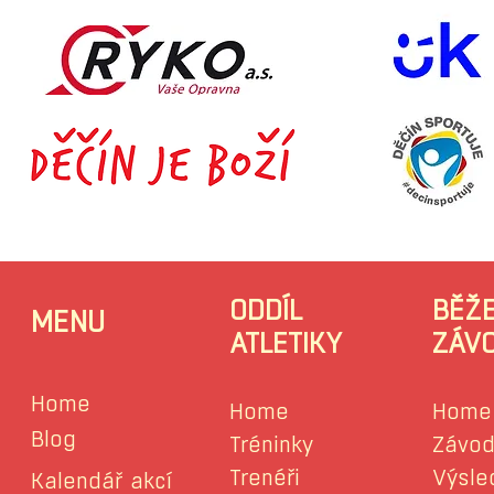
ODDÍL
BĚŽ
MENU
ATLETIKY
ZÁV
Home
Home
Home
Blog
Tréninky
Závod
Trenéři
Výsle
Kalendář akcí