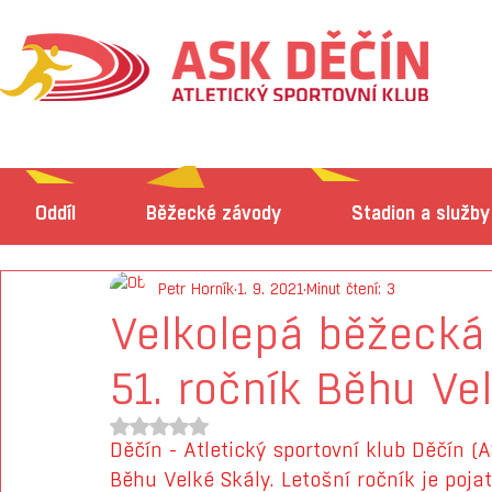
Oddíl
Běžecké závody
Stadion a služby
Petr Horník
1. 9. 2021
Minut čtení: 3
Velkolepá běžecká 
51. ročník Běhu Vel
Hodnoceno NaN z 5 hvězdiček.
Děčín - Atletický sportovní klub Děčín (
Běhu Velké Skály. Letošní ročník je poja