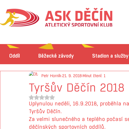
Oddíl
Běžecké závody
Stadion a služby
Petr Horník
21. 9. 2018
Minut čtení: 1
Tyršův Děčín 2018
Hodnoceno NaN z 5 hvězdiček.
Uplynulou neděli, 16.9.2018, proběhla na
Tyršův Děčín.
Za velmi slunečného a teplého počasí s
děčínských sportovních oddílů.