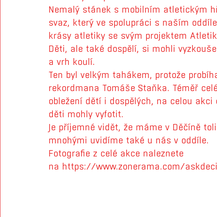
Nemalý stánek s mobilním atletickým hř
svaz, který ve spolupráci s naším oddíle
krásy atletiky se svým projektem Atletik
Děti, ale také dospělí, si mohli vyzkou
a vrh koulí.
Ten byl velkým tahákem, protože probíh
rekordmana Tomáše Staňka. Téměř celé 
obležení dětí i dospělých, na celou akci
děti mohly vyfotit.
Je příjemné vidět, že máme v Děčíně toli
mnohými uvidíme také u nás v oddíle.
Fotografie z celé akce naleznete 
na 
https://www.zonerama.com/askdec