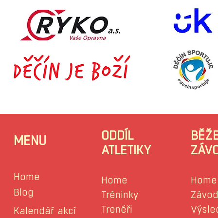
ODDÍL
BĚŽ
MENU
ATLETIKY
ZÁV
Home
Home
Home
Blog
Tréninky
Závod
Trenéři
Výsle
Kalendář akcí