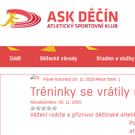
Oddíl
Běžecké závody
Stadion a služby
Pavel Kolorenč
29. 11. 2020
Minut čtení: 1
Tréninky se vrátily
Aktualizováno:
30. 11. 2020
Hodnoceno NaN z 5 hvězdiček.
Vážení rodiče a příznivci děčínské atleti
Po
at