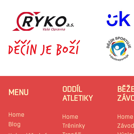
ODDÍL
BĚŽ
MENU
ATLETIKY
ZÁV
Home
Home
Home
Blog
Tréninky
Závod