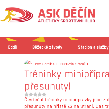
Oddíl
Běžecké závody
Stadion a služby
Petr Horník
4. 6. 2020
Minut čtení: 1
Tréninky minipřípr
přesunuty!
Hodnoceno NaN z 5 hvězdiček.
Čtvrteční tréninky minipřípravky jsou z
přesunuty na hřiště ZŠ na Stráni. Čas tr