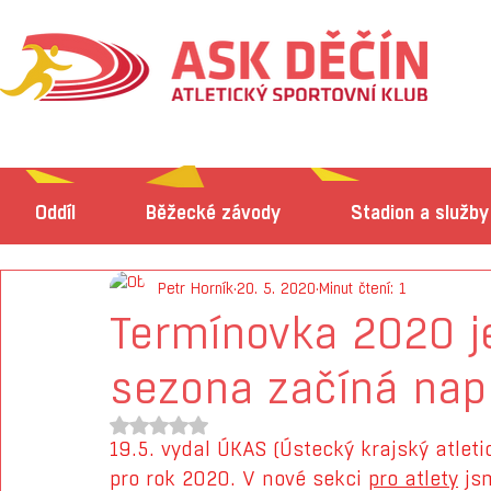
Oddíl
Běžecké závody
Stadion a služby
Petr Horník
20. 5. 2020
Minut čtení: 1
Termínovka 2020 je 
sezona začíná nap
Hodnoceno NaN z 5 hvězdiček.
19.5. vydal ÚKAS (Ústecký krajský atleti
pro rok 2020. V nové sekci 
pro atlety
 js