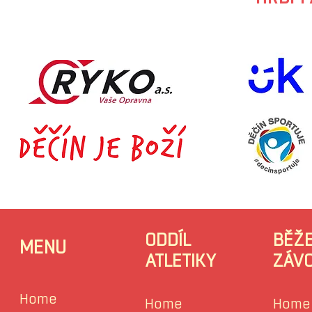
ODDÍL
BĚŽ
MENU
ATLETIKY
ZÁV
Home
Home
Home