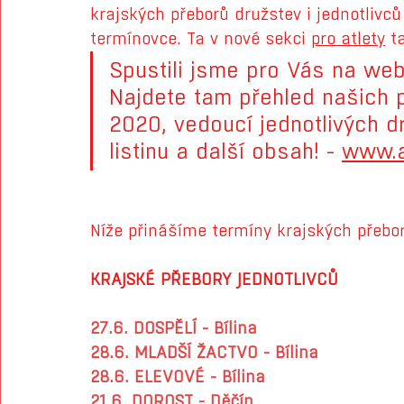
krajských přeborů družstev i jednotlivců
termínovce. Ta v nové sekci 
pro atlety
 t
Spustili jsme pro Vás na webu
Najdete tam přehled našich p
2020, vedoucí jednotlivých d
listinu a další obsah! - 
www.a
Níže přinášíme termíny krajských přebo
KRAJSKÉ PŘEBORY JEDNOTLIVCŮ
27.6. DOSPĚLÍ - Bílina
28.6. MLADŠÍ ŽACTVO - Bílina
28.6. ELEVOVÉ - Bílina
21.6. DOROST - Děčín