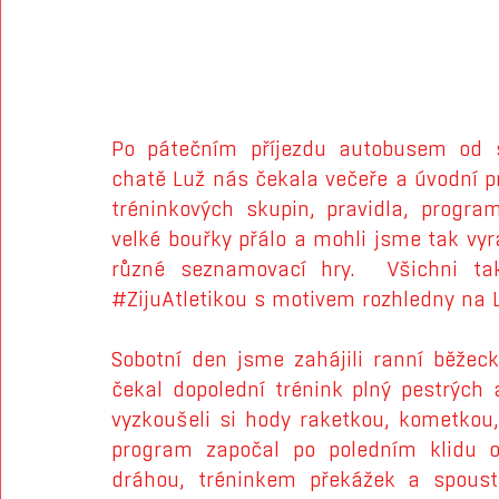
Po pátečním příjezdu autobusem od s
chatě Luž nás čekala večeře a úvodní pr
tréninkových skupin, pravidla, progr
velké bouřky přálo a mohli jsme tak vyr
#ZijuAtletikou
 s motivem rozhledny na L
Sobotní den jsme zahájili ranní běžeck
čekal dopolední trénink plný pestrých a
vyzkoušeli si hody raketkou, kometkou,
program započal po poledním klidu op
dráhou, tréninkem překážek a spousto