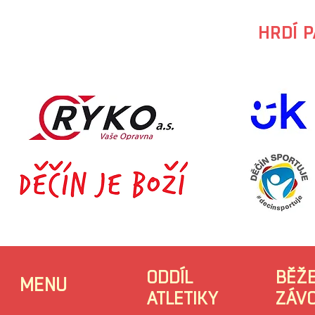
HRDÍ 
ODDÍL
BĚŽ
MENU
ATLETIKY
ZÁV