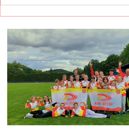
děčínských atletů na
žákyň ASK D
domácí půdě - druhé a třetí
místo ve 2. kole