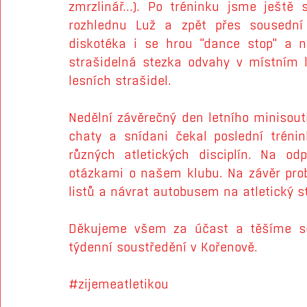
zmrzlinář...). Po tréninku jsme ještě 
rozhlednu Luž a zpět přes sousední 
diskotéka i se hrou "dance stop" a n
strašidelná stezka odvahy v místním le
lesních strašidel.
Nedělní závěrečný den letního minisoutř
chaty a snídani čekal poslední trénin
různých atletických disciplín.
 Na
 odp
otázkami o našem klubu. Na závěr prob
listů a návrat autobusem na atletický s
Děkujeme všem za účast a těšíme se
týdenní soustředění v Kořenově.
#zijemeatletikou