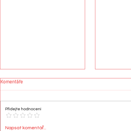
Komentáře
Přidejte hodnocení
Parádní týmové vystoupení
Skvělé výko
Napsat komentář...