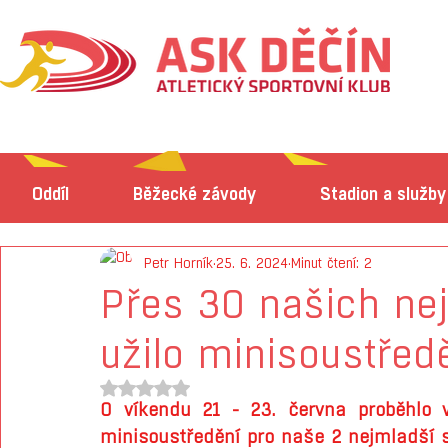
Oddíl
Běžecké závody
Stadion a služby
Petr Horník
25. 6. 2024
Minut čtení: 2
Přes 30 našich nej
užilo minisoustřed
Hodnoceno NaN z 5 hvězdiček.
O víkendu 21 - 23. června proběhlo v
minisoustředění pro naše 2 nejmladší sk