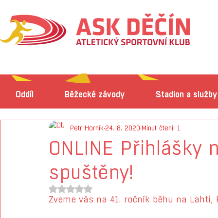
Oddíl
Běžecké závody
Stadion a služby
Petr Horník
24. 8. 2020
Minut čtení: 1
ONLINE Přihlášky n
spuštěny!
Hodnoceno NaN z 5 hvězdiček.
Zveme vás na 41. ročník běhu na Lahti, k