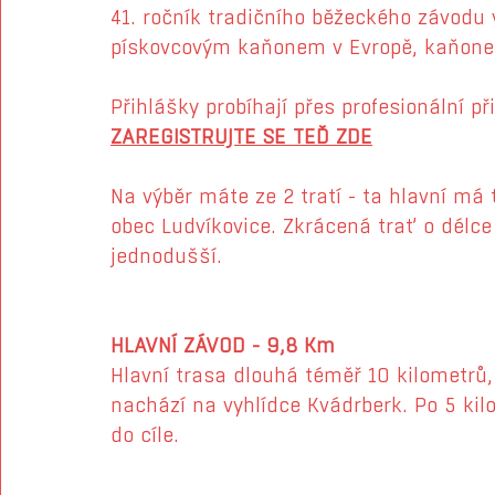
41. ročník tradičního běžeckého závodu 
pískovcovým kaňonem v Evropě, kaňone
Přihlášky probíhají přes profesionální p
ZAREGISTRUJTE SE TEĎ Z
DE
Na výběr máte ze 2 tratí - ta hlavní má
obec Ludvíkovice. Zkrácená trať o délce
jednodušší.
HLAVNÍ ZÁVOD - 9,8 Km
Hlavní trasa dlouhá téměř 10 kilometrů,
nachází na vyhlídce Kvádrberk. Po 5 kil
do cíle. 