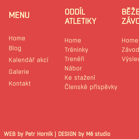
ODDÍL
BĚŽ
MENU
ATLETIKY
ZÁV
Home
Home
Home
Blog
Tréninky
Závod
Trenéři
Výsle
Kalendář akcí
Nábor
Galerie
Ke stažení
Kontakt
Členské příspěvky
WEB by Petr Horník | DESIGN by Mé stu
© 