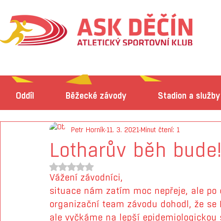
Oddíl
Běžecké závody
Stadion a služby
Petr Horník
11. 3. 2021
Minut čtení: 1
Lotharův běh bude
Hodnoceno NaN z 5 hvězdiček.
Vážení závodníci, 
situace nám zatím moc nepřeje, ale po 
organizační team závodu dohodl, že se 
ale vyčkáme na lepší epidemiologickou s