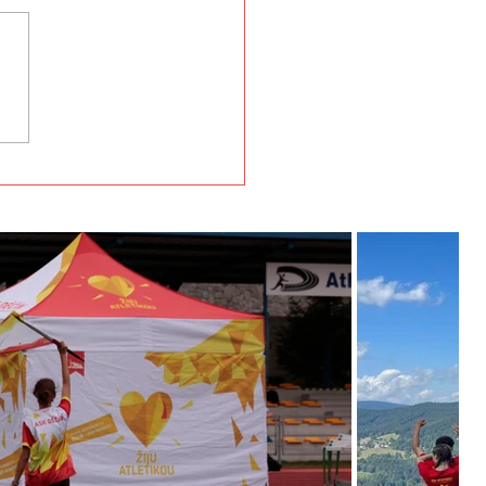
Děčín vstupuje do
té podzimní sezóny