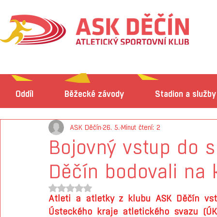
Oddíl
Běžecké závody
Stadion a služby
ASK Děčín
26. 5.
Minut čtení: 2
Bojovný vstup do s
Děčín bodovali na 
Hodnoceno NaN z 5 hvězdiček.
Atleti a atletky z klubu ASK Děčín vst
Ústeckého kraje atletického svazu (ÚK