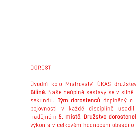
DOROST
Úvodní kolo Mistrovství ÚKAS družste
Bílině
. Naše neúplné sestavy se v silné 
sekundu. 
Tým dorostenců
 doplněný o 
bojovnosti v každé disciplíně usadi
nadějném 
5. místě
. 
Družstvo dorostene
výkon a v celkovém hodnocení obsadilo 