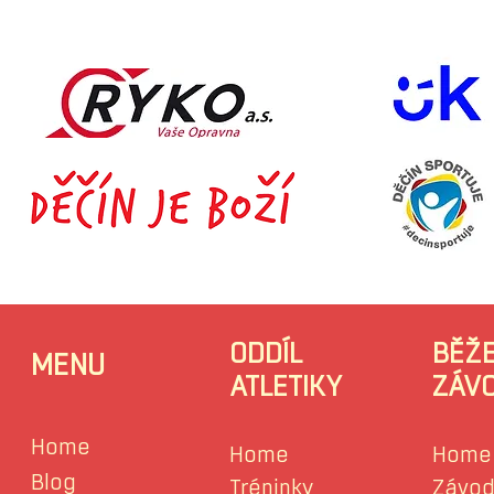
ODDÍL
BĚŽ
MENU
ATLETIKY
ZÁV
Home
Home
Home
Blog
Tréninky
Závod