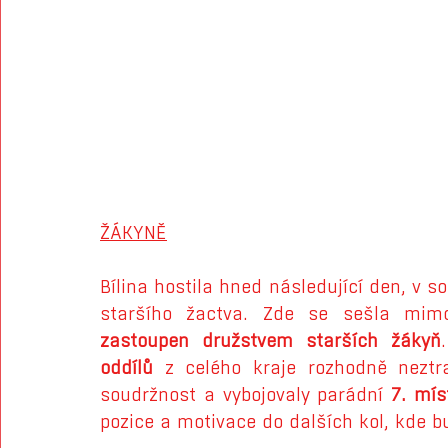
ŽÁKYNĚ
Bílina hostila hned následující den, v s
staršího žactva. Zde se sešla mim
zastoupen družstvem starších žákyň
oddílů
 z celého kraje rozhodně neztra
soudržnost a vybojovaly parádní 
7. mís
pozice a motivace do dalších kol, kde bu