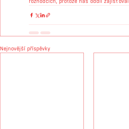
rozhodčích, protože náš oddíl zajišťoval
Nejnovější příspěvky