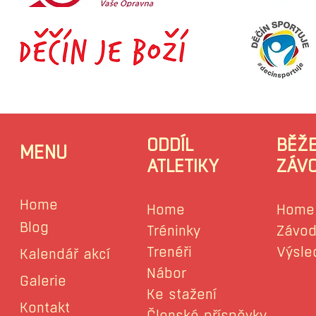
ODDÍL
BĚŽ
MENU
ATLETIKY
ZÁV
Home
Home
Home
Blog
Tréninky
Závod
Trenéři
Výsle
Kalendář akcí
Nábor
Galerie
Ke stažení
Kontakt
Členské příspěvky