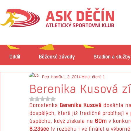
Oddíl
Běžecké závody
Stadion a služby
Petr Horník
1. 3. 2014
Minut čtení: 1
Berenika Kusová zí
Hodnoceno NaN z 5 hvězdiček.
Dorostenka 
Berenika Kusová
 dosáhla na
dospělých, které již tradičně probíhají 
úspěchu, když získala na 
60m
 v konkur
8,23sec
 (v rozběhu i ve finále) a výborn