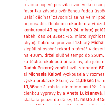
rovince poprvé porazila svou velkou sou
favoritku závodu ověnčenou řadou úspěc
Další děčínští závodníci se na velmi p
neprosadili. Osobním rekordem a vítězs
konkurenci 40 sprinterů 24. místo) potěš
zaběhl čas 24,83sec -15. místo (rychlost
chybí). Dobře se předvedl 13tiletý 
Michal
zlepšil si osobní rekord o téměř 4 deset
na 400m, držel slušné tempo do 250m, a
za těchto okolností přijatelný, ale jeh
Radek Pokorný
 zaběhl svůj standard 
60
si 
Michaela Kalová
 vyzkoušela v rozmez
výška překážek 84cm) za 
11,09sec
 (5. 
10,86
sec 2. místo, ale mimo soutěž. K 
členkou výpravy byla 
Aneta Lukšanová
,
skákala pouze do dálky, 1
4. místo a 44