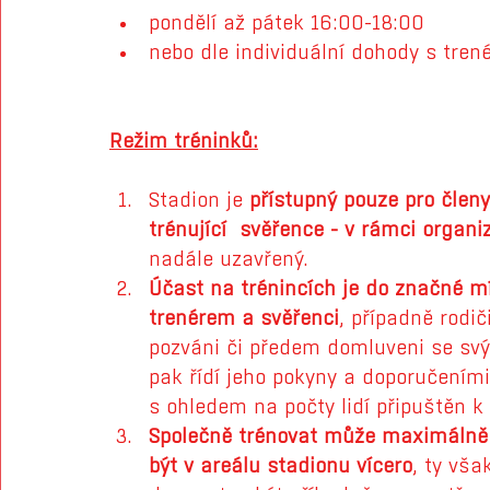
pondělí až pátek 16:00-18:00
nebo dle individuální dohody s tre
Režim tréninků:
Stadion je 
přístupný pouze pro členy 
trénující  svěřence - v rámci organ
nadále uzavřený.
Účast na trénincích je do značné m
trenérem a svěřenci
, případně rodič
pozváni či předem domluveni se sv
pak řídí jeho pokyny a doporučením
s ohledem na počty lidí připuštěn k 
Společně trénovat může maximálně 
být v areálu stadionu vícero
, ty vš