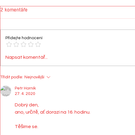
2 komentáře
Přidejte hodnocení
Parádní týmové vystoupení
Skvělé výko
Napsat komentář...
děčínských atletů na
žákyň ASK D
domácí půdě - druhé a třetí
místo ve 2. kole
Třídit podle:
Nejnovější
Petr Horník
27. 4. 2020
Dobrý den, 
ano, určitě, ať dorazí na 16. hodinu. 
Těšíme se.