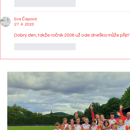
To se mi líbí
Reagovat
Eva Čápová
27. 4. 2020
Dobrý den,takže ročník 2006 už ode dneška může přijít
To se mi líbí
Reagovat