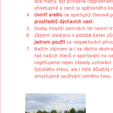
dva metry, být příhodně rozprostřen
ohleduplně a cenit si opětovného ko
Uvnitř areálu
 se sportující členové p
prostředků dýchacích cest
.
Osoby mladší osmnácti let nesmí tr
Zázemí stadionu v podobě šaten zůs
jednom použít
 za respektování přir
Naším zájmem je i za těchto okoln
řad našich členů o sportování na na
naplňujeme nejen zásady uchování a
fyzického stavu, ale i tolik důležitý
smysluplné využívání volného času.