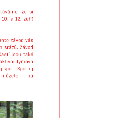
káváme, že si 
0. a 12. září) 
ento závod vás 
h srázů. Závod 
stí jsou také 
ktivní týmová 
psport Sportuj 
s námi od České unie sportu. Registrovat se můžete na 