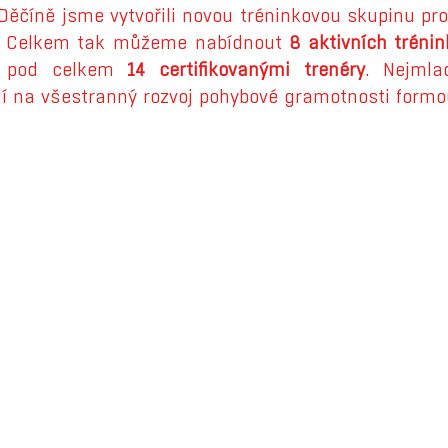
Děčíně jsme vytvořili novou tréninkovou skupinu pro
a. Celkem tak můžeme nabídnout 
8 aktivních tréni
jí pod celkem 
14 certifikovanými trenéry
. Nejmlad
í na všestranný rozvoj pohybové gramotnosti formo