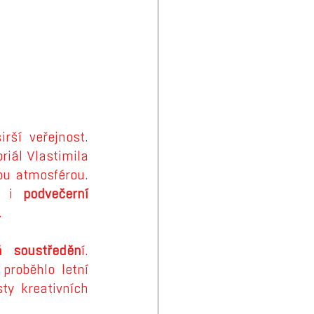
ší veřejnost. 
iál Vlastimila 
u atmosférou. 
a i 
podvečerní 
.
ká soustředěn
í. 
roběhlo letní 
y kreativních 