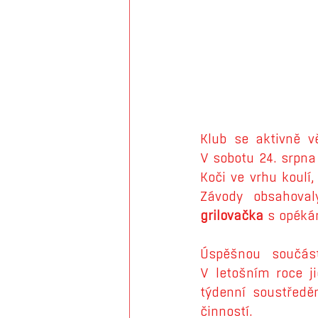
Klub se aktivně v
V sobotu 24. srpna
Koči ve vrhu koulí
Závody obsahova
grilovačka 
s opéká
Úspěšnou součás
V letošním roce j
týdenní soustředěn
činností.