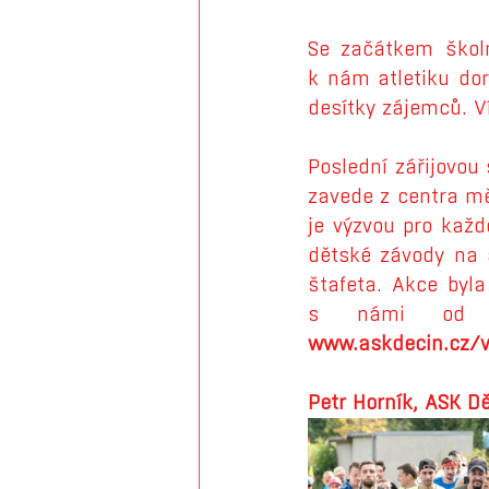
Se začátkem školn
k nám atletiku dor
desítky zájemců. V
Poslední zářijovou
zavede z centra mě
je výzvou pro každ
dětské závody na a
štafeta. Akce byla
www.askdecin.cz/v
Petr Horník, ASK D