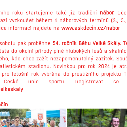
ího roku startujeme také již tradiční 
nábor.
 Oče
azí vyzkoušet během 4 náborových termínů (3., 5., 1
íce informací najdete na 
www.askdecin.cz/nabor
 sobotu pak proběhne 
54. ročník Běhu Velké Skály.
 T
sta do okolní přírody plné hlubokých lesů a skalníc
ého, kdo chce zažít nezapomenutelný zážitek. Součá
tletickém stadionu. Novinkou pro rok 2024 je atra
 pro letošní rok vybrána do prestižního projektu Ti
elkeskaly
ěčín