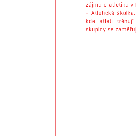
zájmu o atletiku v 
– Atletická školk
kde atleti trénu
skupiny se zaměřuj