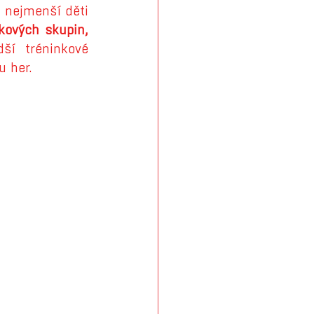
 nejmenší děti 
nkových skupin,
ší tréninkové 
u her.