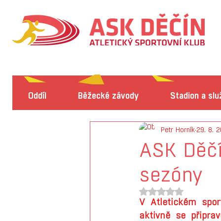
Oddíl
Běžecké závody
Stadion a slu
Petr Horník
29. 8. 
ASK Děčí
sezóny
Hodnoceno NaN z 5
V Atletickém spo
aktivně se připra