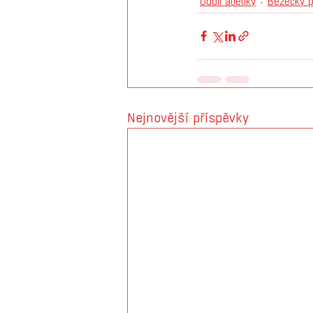
Oddíl atletiky
Běžecký 
Nejnovější příspěvky