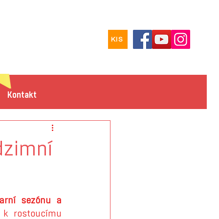
KIS
Kontakt
dzimní
rní sezónu a 
k rostoucímu 