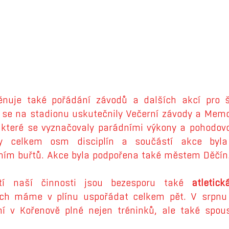
ěnuje také pořádání závodů a dalších akcí pro šir
 se na stadionu uskutečnily Večerní závody a Memor
, které se vyznačovaly parádními výkony a pohodovo
ly celkem osm disciplín a součástí akce byl
ním buřtů. Akce byla podpořena také městem Děčín
tí naší činnosti jsou bezesporu také 
atletic
ich máme v plínu uspořádat celkem pět. V srpnu p
í v Kořenově plné nejen tréninků, ale také spoust