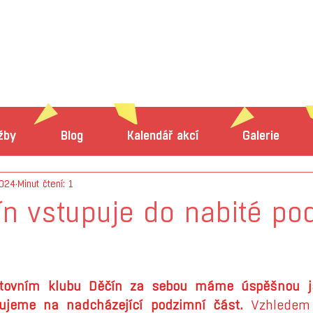
žby
Blog
Kalendář akcí
Galerie
2024
Minut čtení: 1
n vstupuje do nabité po
 hvězdiček.
rtovním klubu Děčín za sebou máme úspěšnou ja
vujeme na nadcházející podzimní část.
 Vzhledem 