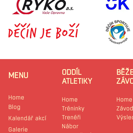
ODDÍL
BĚŽ
MENU
ATLETIKY
ZÁV
Home
Home
Home
Blog
Tréninky
Závod
Trenéři
Výsle
Kalendář akcí
Nábor
Galerie